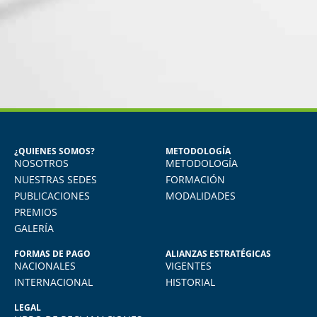
MARÍA JESÚS ALVAREZ DEL
CARPIO
Egresada del Diploma en Recursos
Humanos
¿QUIENES SOMOS?
METODOLOGÍA
NOSOTROS
METODOLOGÍA
Aprendí muchísimo. Uso todo lo aprendido
en mi quehacer diario, actualmente me
NUESTRAS SEDES
FORMACIÓN
desempeño como jefe de RRHH en la
PUBLICACIONES
MODALIDADES
empresa donde laboro.
PREMIOS
GALERÍA
FORMAS DE PAGO
ALIANZAS ESTRATÉGICAS
NACIONALES
VIGENTES
INTERNACIONAL
HISTORIAL
LEGAL