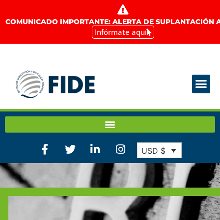
COMUNICADO IMPORTANTE: ALERTA DE SUPLANTACIÓN A
Infórmate aquí
USD $