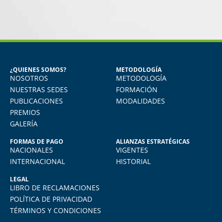
MIGUEL ANGEL DE LA CRUZ
GÓNGORA
Seguridad Industrial y Salud en el
Trabajo
¿QUIENES SOMOS?
METODOLOGÍA
NOSOTROS
METODOLOGÍA
o
Vivo en Arequipa y llevé el diploma con
total comodidad desde mi casa. La
NUESTRAS SEDES
FORMACIÓN
plataforma virtual de FIDE es muy intuitiva
PUBLICACIONES
MODALIDADES
y muy amigable. La enseñanza virtual es
PREMIOS
igual de exigente como cualquier programa
GALERÍA
presencial. Los recomiendo.
FORMAS DE PAGO
ALIANZAS ESTRATÉGICAS
NACIONALES
VIGENTES
INTERNACIONAL
HISTORIAL
LEGAL
LIBRO DE RECLAMACIONES
POLÍTICA DE PRIVACIDAD
TÉRMINOS Y CONDICIONES