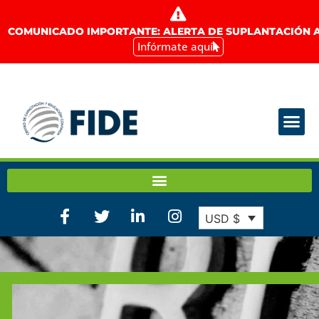
COMUNICADO IMPORTANTE: ALERTA DE SUPLANTACIÓN A
Infórmate aquí
USD $