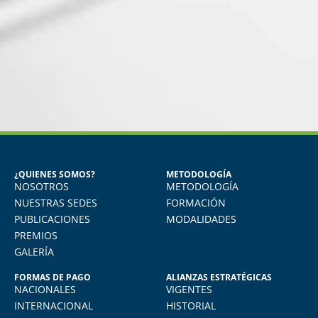
MIGUEL ANGEL DE LA CRUZ
GÓNGORA
Seguridad Industrial y Salud en el
Trabajo
¿QUIENES SOMOS?
METODOLOGÍA
NOSOTROS
METODOLOGÍA
o
Vivo en Arequipa y llevé el diploma con
total comodidad desde mi casa. La
NUESTRAS SEDES
FORMACIÓN
plataforma virtual de FIDE es muy intuitiva
PUBLICACIONES
MODALIDADES
y muy amigable. La enseñanza virtual es
PREMIOS
igual de exigente como cualquier programa
GALERÍA
presencial. Los recomiendo.
FORMAS DE PAGO
ALIANZAS ESTRATÉGICAS
NACIONALES
VIGENTES
INTERNACIONAL
HISTORIAL