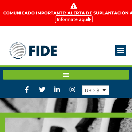
COMUNICADO IMPORTANTE: ALERTA DE SUPLANTACIÓN A
Infórmate aquí
USD $