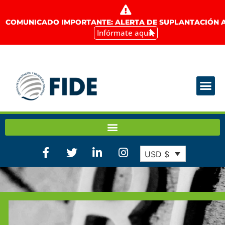
COMUNICADO IMPORTANTE: ALERTA DE SUPLANTACIÓN A
Infórmate aquí
USD $