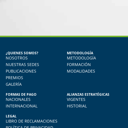
MIGUEL ANGEL DE LA CRUZ
GÓNGORA
Seguridad Industrial y Salud en el
Trabajo
¿QUIENES SOMOS?
METODOLOGÍA
NOSOTROS
METODOLOGÍA
do
Vivo en Arequipa y llevé el diploma con
total comodidad desde mi casa. La
NUESTRAS SEDES
FORMACIÓN
plataforma virtual de FIDE es muy intuitiva
PUBLICACIONES
MODALIDADES
y muy amigable. La enseñanza virtual es
PREMIOS
igual de exigente como cualquier programa
GALERÍA
presencial. Los recomiendo.
FORMAS DE PAGO
ALIANZAS ESTRATÉGICAS
NACIONALES
VIGENTES
INTERNACIONAL
HISTORIAL
LEGAL
LIBRO DE RECLAMACIONES
POLÍTICA DE PRIVACIDAD