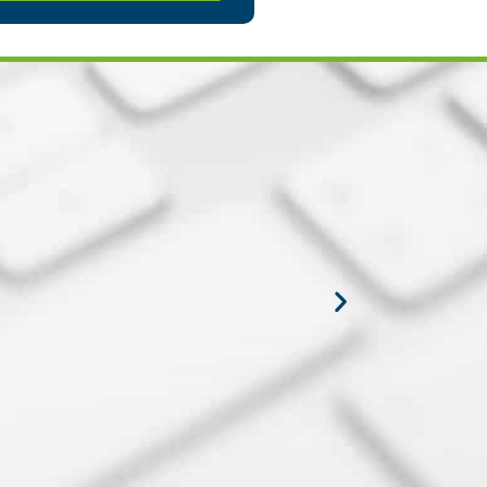
ar tus estudios en
enos tiempo
Ver más