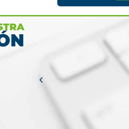
herramientas con las que
termin
contaras en tu programa
m
STRA
Ver más
ÓN