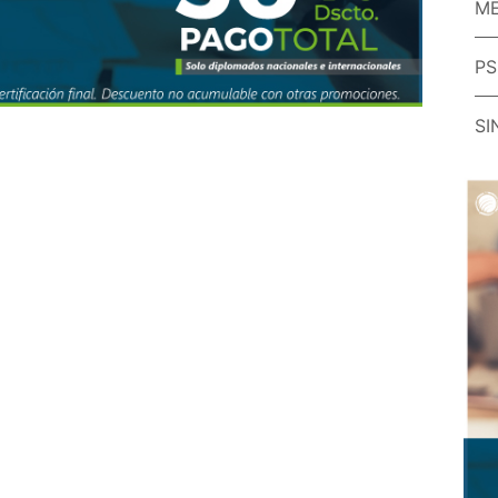
ME
PS
SI