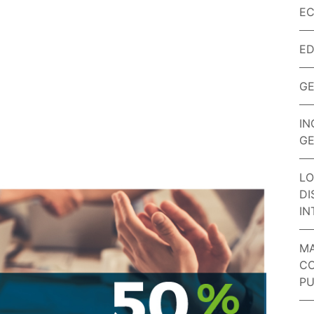
EC
E
GE
IN
GE
LO
DI
IN
MA
CO
PU