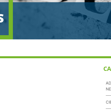
S
CA
AD
NE
CI