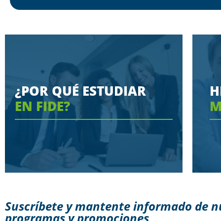
¿POR QUÉ ESTUDIAR
H
EN FIDE?
M
Suscríbete y mantente informado de n
programas y promociones
Conoce aquí las razones