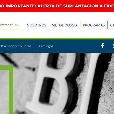
O IMPORTANTE: ALERTA DE SUPLANTACIÓN A FIDE
Intranet FIDE
NOSOTROS
METODOLOGÍA
PROGRAMAS
C
Promociones y Becas
Catálogos