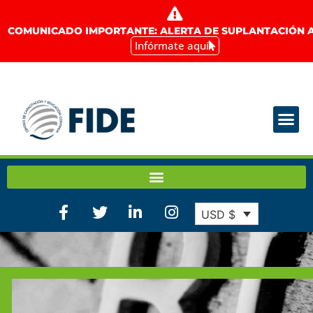
COMUNICADO IMPORTANTE: ALERTA DE SUPLANTACIÓN A
Infórmate aquí
USD $