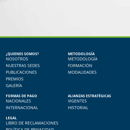
MIGUEL ANGEL DE LA CRUZ
GÓNGORA
s
Seguridad Industrial y Salud en el
Trabajo
¿QUIENES SOMOS?
METODOLOGÍA
NOSOTROS
METODOLOGÍA
ido
Vivo en Arequipa y llevé el diploma con
e
total comodidad desde mi casa. La
NUESTRAS SEDES
FORMACIÓN
plataforma virtual de FIDE es muy intuitiva
PUBLICACIONES
MODALIDADES
y muy amigable. La enseñanza virtual es
PREMIOS
igual de exigente como cualquier programa
GALERÍA
presencial. Los recomiendo.
FORMAS DE PAGO
ALIANZAS ESTRATÉGICAS
NACIONALES
VIGENTES
INTERNACIONAL
HISTORIAL
LEGAL
LIBRO DE RECLAMACIONES
POLÍTICA DE PRIVACIDAD