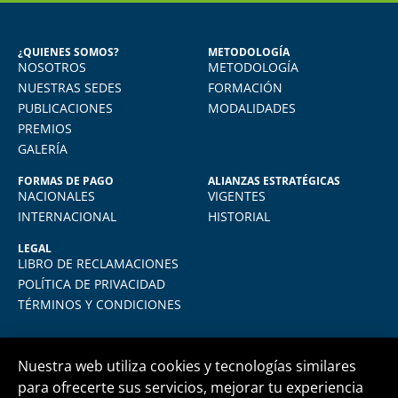
GÓNGORA
Seguridad Industrial y Salud en el
Trabajo
¿QUIENES SOMOS?
METODOLOGÍA
NOSOTROS
METODOLOGÍA
o
Vivo en Arequipa y llevé el diploma con
total comodidad desde mi casa. La
NUESTRAS SEDES
FORMACIÓN
plataforma virtual de FIDE es muy intuitiva
PUBLICACIONES
MODALIDADES
y muy amigable. La enseñanza virtual es
PREMIOS
igual de exigente como cualquier programa
GALERÍA
presencial. Los recomiendo.
FORMAS DE PAGO
ALIANZAS ESTRATÉGICAS
NACIONALES
VIGENTES
INTERNACIONAL
HISTORIAL
LEGAL
LIBRO DE RECLAMACIONES
POLÍTICA DE PRIVACIDAD
TÉRMINOS Y CONDICIONES
Nuestra web utiliza cookies y tecnologías similares
para ofrecerte sus servicios, mejorar tu experiencia