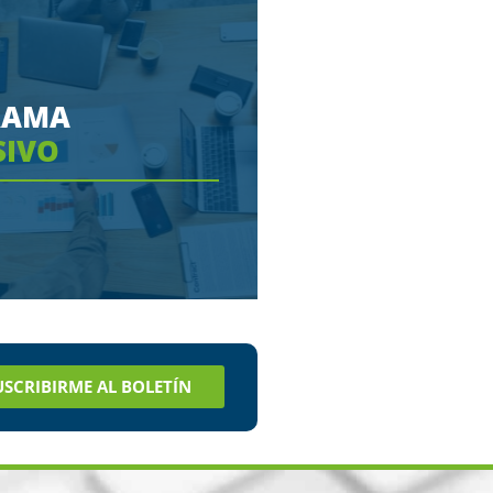
RAMA
SIVO
 aquí como puedes
USCRIBIRME AL BOLETÍN
ar tus estudios en
enos tiempo