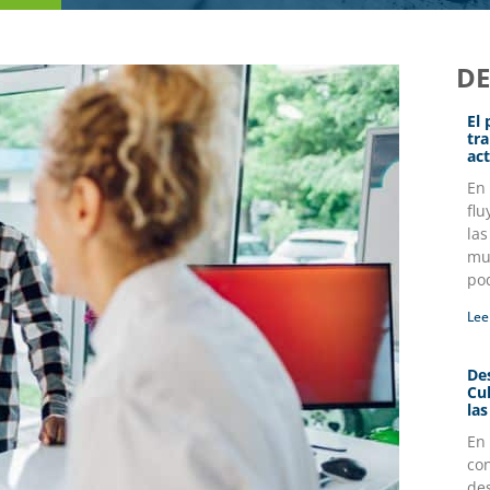
D
El
tr
act
En
flu
la
mul
po
Lee
Des
Cu
la
En
co
des