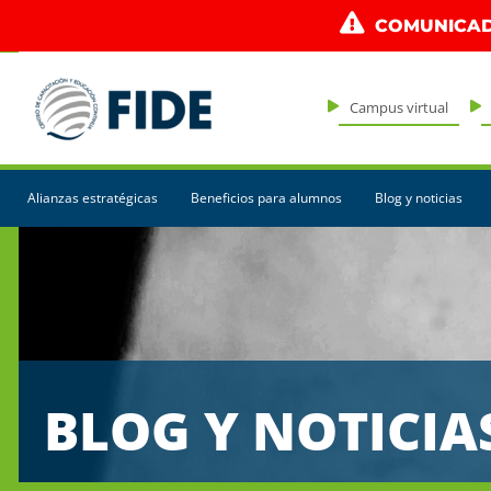
COMUNICAD
Campus virtual
Alianzas estratégicas
Beneficios para alumnos
Blog y noticias
BLOG Y NOTICIA