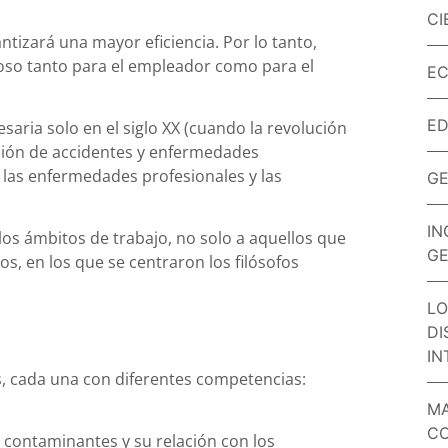
CI
tizará una mayor eficiencia. Por lo tanto,
oso tanto para el empleador como para el
EC
E
esaria solo en el siglo XX (cuando la revolución
ación de accidentes y enfermedades
e las enfermedades profesionales y las
GE
IN
 los ámbitos de trabajo, no solo a aquellos que
GE
s, en los que se centraron los filósofos
LO
DI
IN
as, cada una con diferentes competencias:
MA
CO
s contaminantes y su relación con los