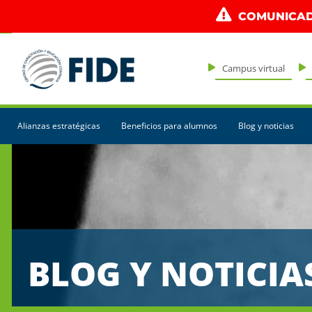
COMUNICAD
Campus virtual
Alianzas estratégicas
Beneficios para alumnos
Blog y noticias
BLOG Y NOTICIA