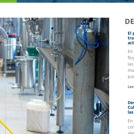
D
El
tr
act
En
flu
la
mul
po
Lee
Des
Cu
la
En
co
des