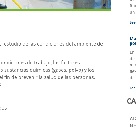
Ru
un
Lee
Mo
 el estudio de las condiciones del ambiente de
po
En
de 
 condiciones de trabajo, los factores
mi
as sustancias químicas (gases, polvo) y los
fle
l fin de prevenir la salud de las personas.
de
.
Lee
CA
dos
AD
NE