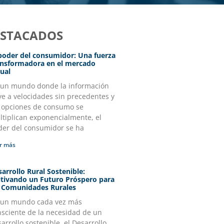
ESTACADOS
 poder del consumidor: Una fuerza
ansformadora en el mercado
ual
 un mundo donde la información
ye a velocidades sin precedentes y
s opciones de consumo se
tiplican exponencialmente, el
der del consumidor se ha
r más
arrollo Rural Sostenible:
ltivando un Futuro Próspero para
s Comunidades Rurales
 un mundo cada vez más
nsciente de la necesidad de un
arrollo sostenible, el Desarrollo